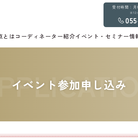
受付時間：月曜～
※12
055
点とは
コーディネーター紹介
イベント・セミナー情
PPLICATI
イベント参加申し込み