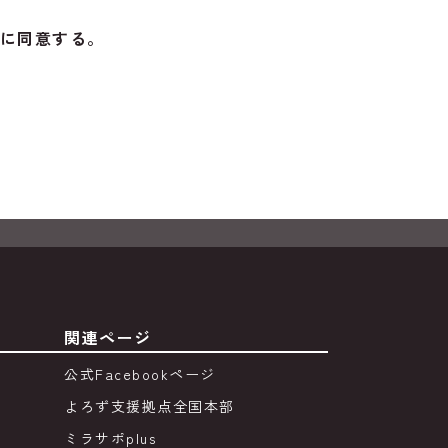
に同意する。
関連ページ
公式Facebookページ
よろず支援拠点全国本部
ミラサポplus