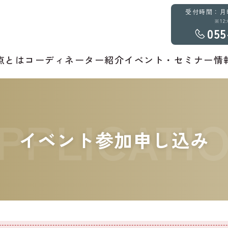
受付時間：月曜～
※12
055
点とは
コーディネーター紹介
イベント・セミナー情
PPLICATI
イベント参加申し込み