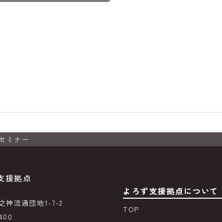
セミナー
支援拠点
よろず支援拠点について
神流通団地1-7-2
TOP
400