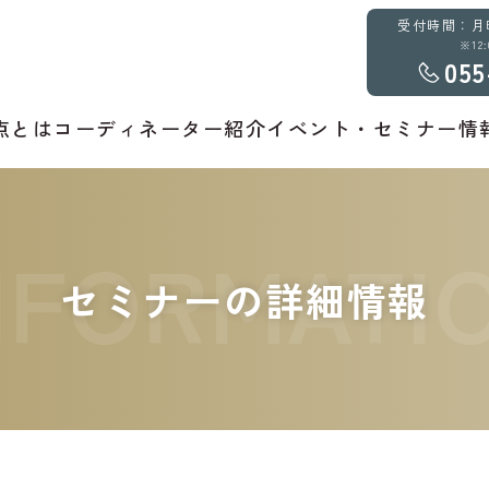
受付時間：月曜～
※12
055
点とは
コーディネーター紹介
イベント・セミナー情
NFORMATI
セミナーの詳細情報