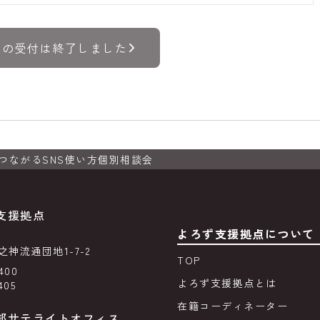
トの受付は終了しました
つながるSNS使い方個別相談会
支援拠点
よろず支援拠点について
神流通団地1-7-2
TOP
400
よろず支援拠点とは
405
在籍コーディネーター
部サテライトオフィス