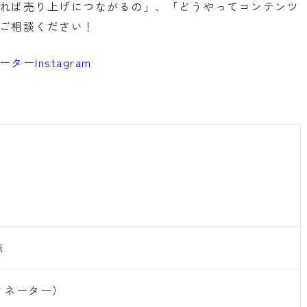
すれば売り上げにつながるの」、「どうやってコンテンツ
もご相談ください！
ーInstagram
）
）
点
ィネーター）