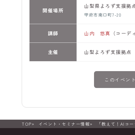
山梨県よろず支援拠
開催場所
甲府市南口町7-20
講師
山内 悠真
（コーデ
主催
山梨よろず支援拠点
このイベン
TOP
イベント・セミナー情報
「教えて！AIコ