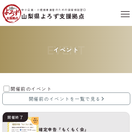
中小企業・小規模事業者のための経営相談窓口
山梨県よろず支援拠点
EVENT
イベント
開催前のイベント
開催前のイベントを一覧で見る
開催終了
確定申告『もくもく会』