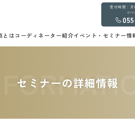
受付時間：月曜～
※12
055
点とは
コーディネーター紹介
イベント・セミナー情
NFORMATI
セミナーの詳細情報