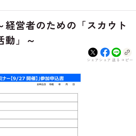
～経営者のための「スカウト
活動」～
シェア
シェア
送る
コピー